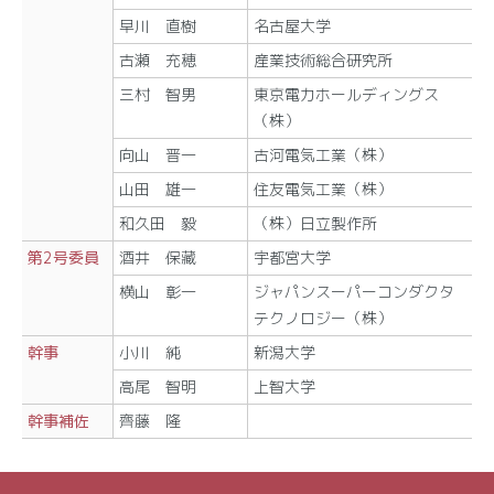
早川 直樹
名古屋大学
古瀬 充穂
産業技術総合研究所
三村 智男
東京電力ホールディングス
（株）
向山 晋一
古河電気工業（株）
山田 雄一
住友電気工業（株）
和久田 毅
（株）日立製作所
第2号委員
酒井 保藏
宇都宮大学
横山 彰一
ジャパンスーパーコンダクタ
テクノロジー（株）
幹事
小川 純
新潟大学
高尾 智明
上智大学
幹事補佐
齊藤 隆