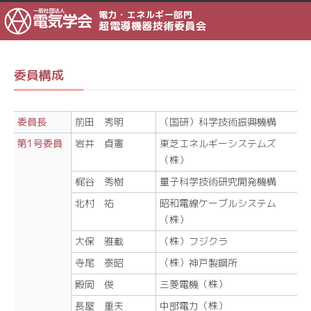
電力・エネルギー部門
超電導機器技術委員会
委員構成
委員長
前田 秀明
（国研）科学技術振興機構
第1号委員
岩井 貞憲
東芝エネルギーシステムズ
（株）
梶谷 秀樹
量子科学技術研究開発機構
北村 祐
昭和電線ケーブルシステム
（株）
大保 雅載
（株）フジクラ
寺尾 泰昭
（株）神戸製鋼所
殿岡 俊
三菱電機（株）
長屋 重夫
中部電力（株）